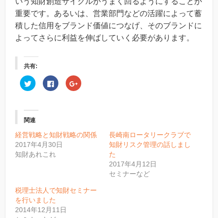
いう知財創造サイクルがうまく回るようにすることが
重要です。あるいは、営業部門などの活躍によって蓄
積した信用をブランド価値につなげ、そのブランドに
よってさらに利益を伸ばしていく必要があります。
共有:
ク
F
ク
リ
a
リ
ッ
c
ッ
ク
e
ク
し
b
し
て
o
て
T
o
G
関連
w
k
o
i
で
o
t
共
g
経営戦略と知財戦略の関係
長崎南ロータリークラブで
t
有
l
2017年4月30日
知財リスク管理の話しまし
e
す
e
r
る
+
知財あれこれ
た
で
に
で
共
は
共
2017年4月12日
有
ク
有
セミナーなど
(
リ
(
新
ッ
新
し
ク
し
税理士法人で知財セミナー
い
し
い
ウ
て
ウ
を行いました
ィ
く
ィ
2014年12月11日
ン
だ
ン
ド
さ
ド