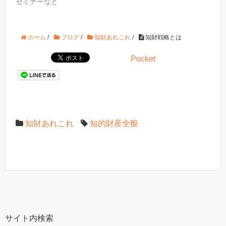
セミナーなど
ウ
い
ウ
で
(
で
開
新
開
き
し
き
ま
い
ま
す
ウ
す
ホーム
/
ブログ
/
知財あれこれ
/
知財戦略とは
)
ィ
)
ン
ド
ウ
Pocket
で
開
き
ま
す
)
知財あれこれ
知的財産全般
サイト内検索